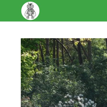
START
OVER ONS