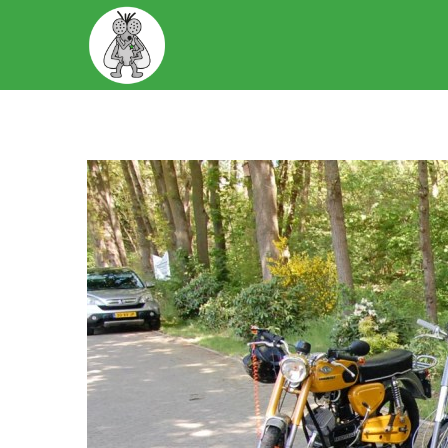
START
OVER ONS