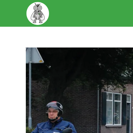
START
OVER ONS