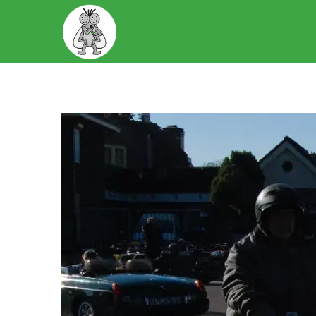
START
OVER ONS