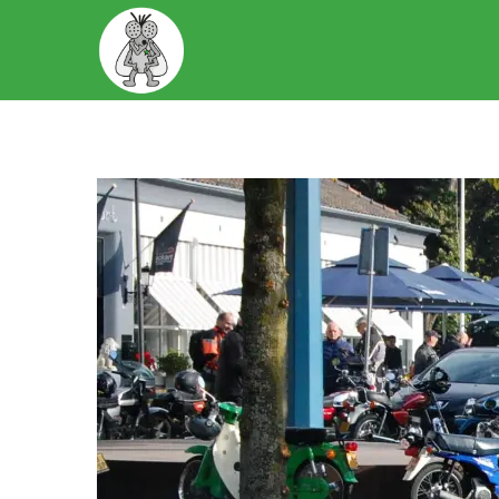
START
OVER ONS