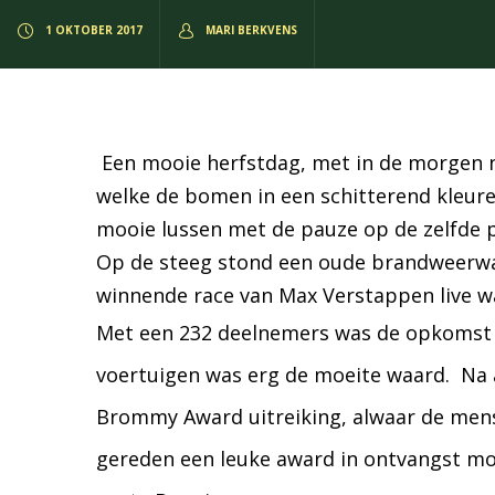
1 OKTOBER 2017
MARI BERKVENS
Een mooie herfstdag, met in de morgen 
welke de bomen in een schitterend kleuren
mooie lussen met de pauze op de zelfde pl
Op de steeg stond een oude brandweerwage
winnende race van Max Verstappen live wa
Met een 232 deelnemers was de opkomst w
voertuigen was erg de moeite waard. Na 
Brommy Award uitreiking, alwaar de mense
gereden een leuke award in ontvangst mo