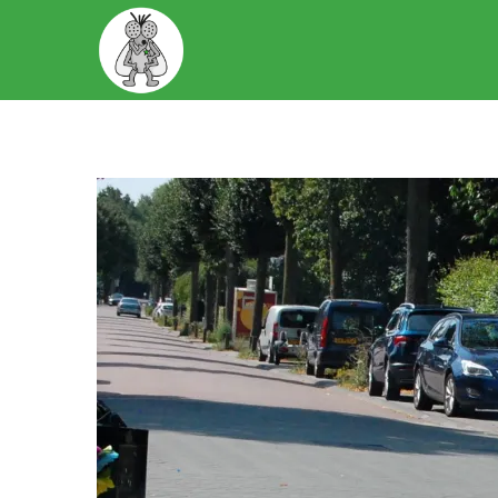
START
OVER ONS