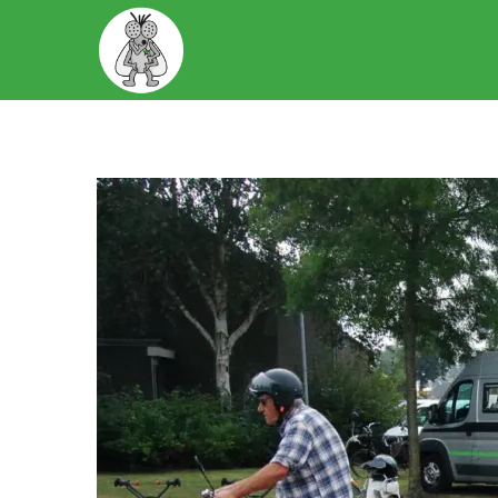
START
OVER ONS