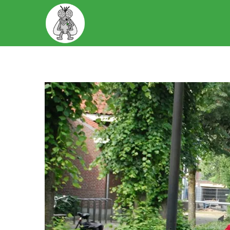
START
OVER ONS