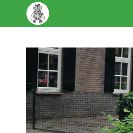
START
OVER ONS