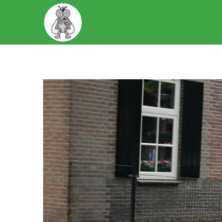
START
OVER ONS