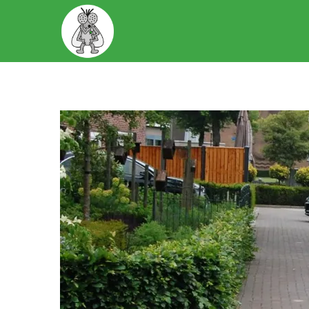
START
OVER ONS