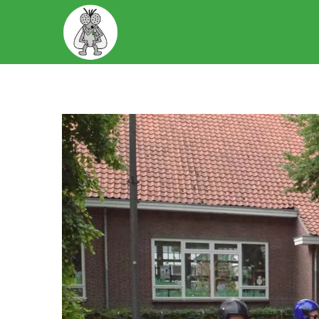
START
OVER ONS