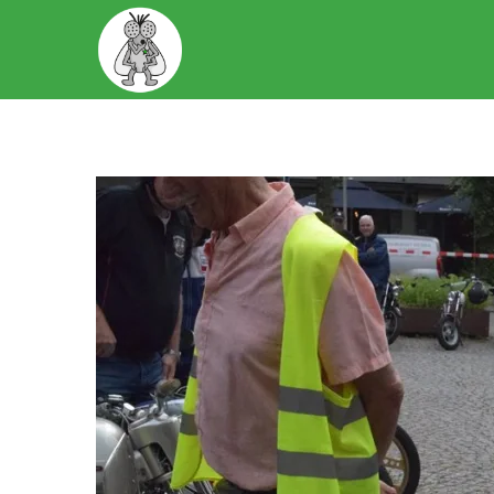
START
OVER ONS