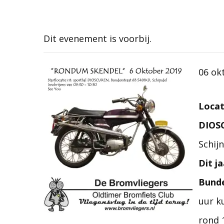
Dit evenement is voorbij.
06 ok
Locat
DIOS
Schijn
Dit j
Bunde
uur ku
rond 